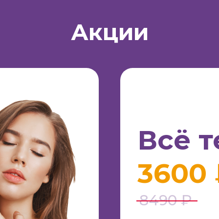
Акции
Всё т
3600
8490 ₽