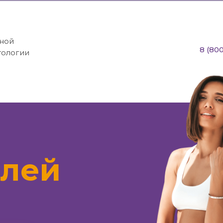
лечения, учитывая множес
рной
8 (800
тологии
блей