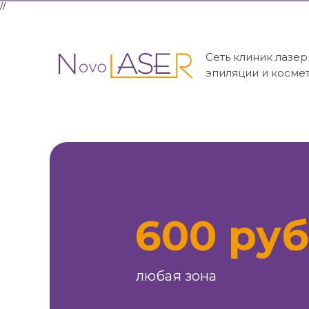
//
Сеть клиник лазе
эпиляции и косме
600 ру
любая зона