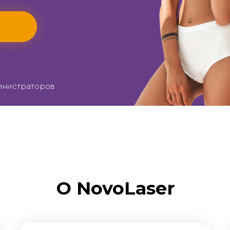
инистраторов
О NovoLaser