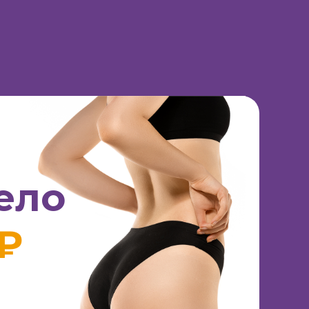
ело
 ₽